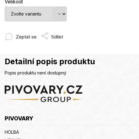
Velikost
Zeptat se
Sdílet
Detailní popis produktu
Popis produktu není dostupný
Z
á
p
a
t
PIVOVARY
í
HOLBA