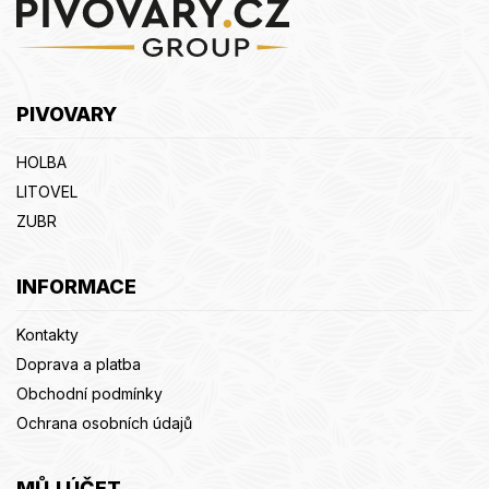
á
p
a
t
PIVOVARY
í
HOLBA
LITOVEL
ZUBR
INFORMACE
Kontakty
Doprava a platba
Obchodní podmínky
Ochrana osobních údajů
MŮJ ÚČET