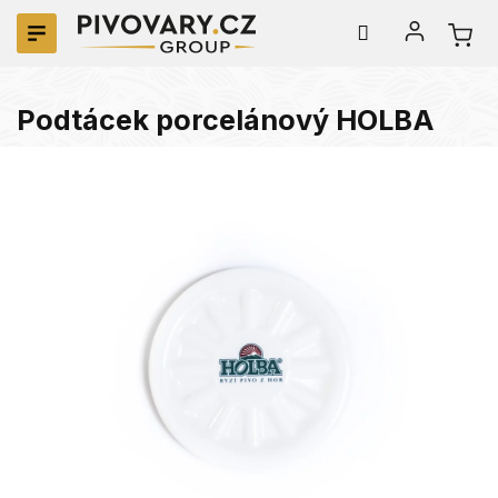
Přejít
na
obsah
Podtácek porcelánový HOLBA