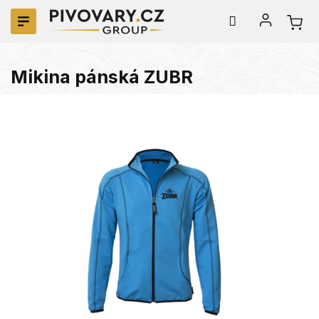
Přejít
na
obsah
Mikina pánská ZUBR