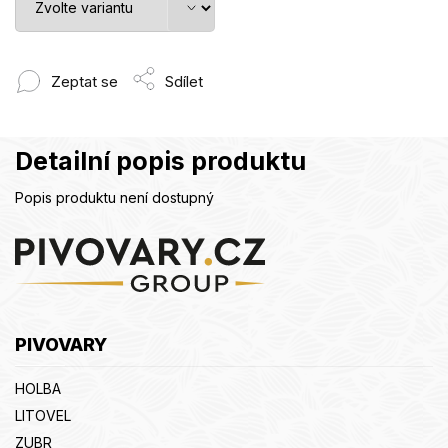
Zeptat se
Sdílet
Detailní popis produktu
Popis produktu není dostupný
Z
á
p
a
t
PIVOVARY
í
HOLBA
LITOVEL
ZUBR