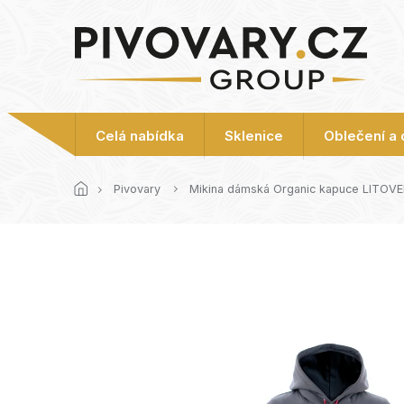
Přejít
na
obsah
Celá nabídka
Sklenice
Oblečení a
Pivovary
Mikina dámská Organic kapuce LITOVE