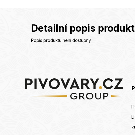
Detailní popis produk
Popis produktu není dostupný
Z
á
p
a
P
t
í
H
L
Z