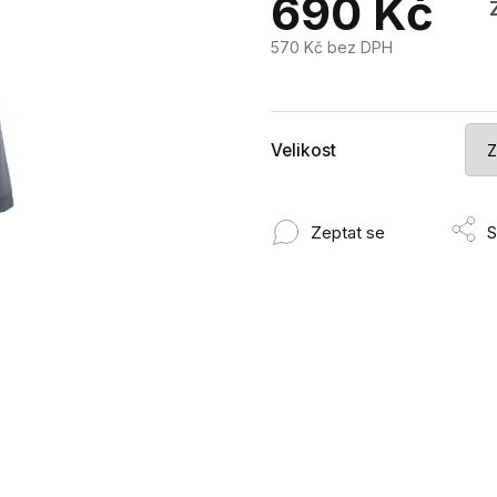
690 Kč
570 Kč bez DPH
Měrná
cena:
Velikost
Zeptat se
S