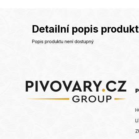
Detailní popis produk
Popis produktu není dostupný
Z
á
p
a
P
t
í
H
L
Z