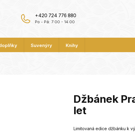
+420 724 776 880
Po - Pá: 7:00 - 14:00
 doplňky
Suvenýry
Knihy
Džbánek Pr
let
Limitovaná edice džbánku k vý