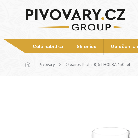
Přejít
na
obsah
Celá nabídka
Sklenice
Oblečení a
Pivovary
Džbánek Praha 0,5 l HOLBA 150 let