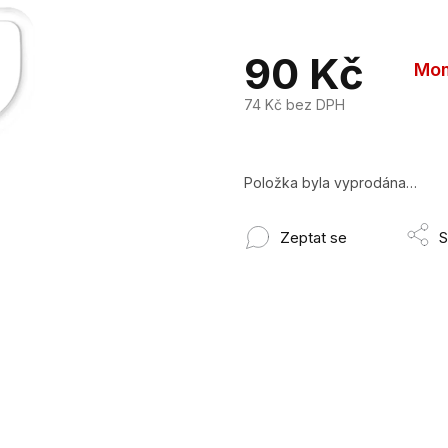
90 Kč
Mom
74 Kč bez DPH
Měrná
cena:
Položka byla vyprodána…
Zeptat se
S