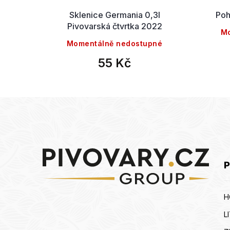
OLBA
Sklenice Germania 0,3l
Poh
Pivovarská čtvrtka 2022
né
Mo
Momentálně nedostupné
55 Kč
Z
á
p
a
P
t
í
H
L