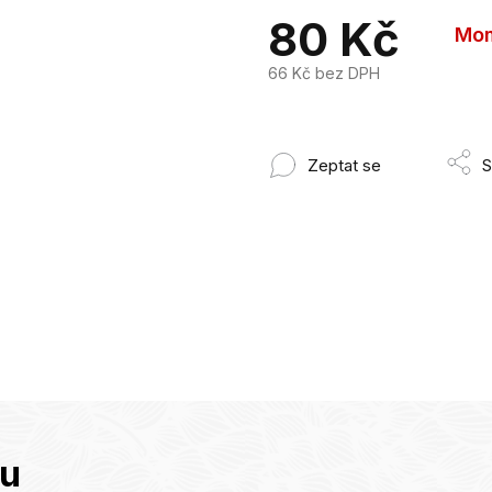
80 Kč
Mom
66 Kč bez DPH
Měrná
cena:
Zeptat se
S
tu