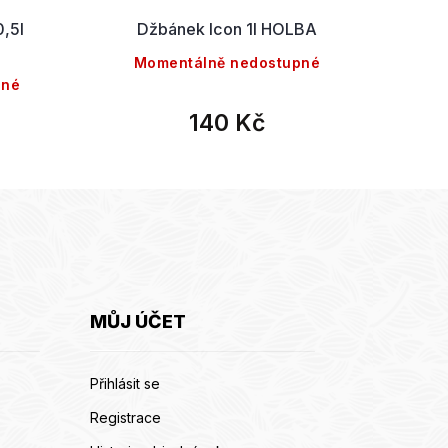
0,5l
Džbánek Icon 1l HOLBA
Džbá
Momentálně nedostupné
M
pné
140 Kč
MŮJ ÚČET
Přihlásit se
Registrace