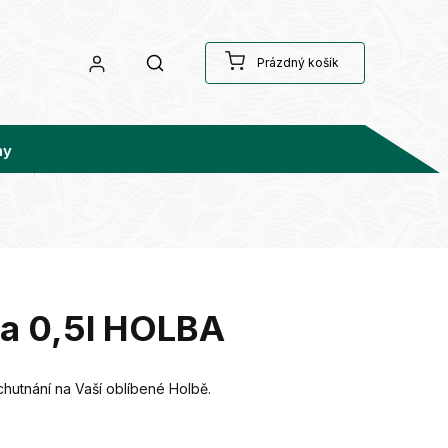
Prázdný košík
hy
na 0,5l HOLBA
ochutnání na Vaší oblíbené Holbě.