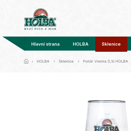
Přejít
na
obsah
Hlavní strana
HOLBA
Sklenice
HOLBA
Sklenice
Pohár Vienna 0,5l HOLBA