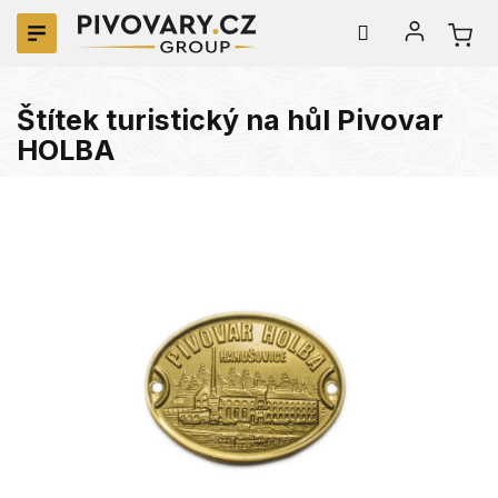
Přejít
na
obsah
Štítek turistický na hůl Pivovar
HOLBA