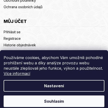
Obchodní podmínky
Ochrana osobních údajů
MŮJ ÚČET
Přihlásit se
Registrace
Historie objednávek
Adresy
Používáme cookies, abychom Vám umožnili pohodlné
Odhlásit se
prohlížení webu a díky analýze provozu webu
neustále zlepšovali jeho funkce, výkon a použitelnost.
Více informací
Copyright 2026
Pivovary CZ Group a.s.
. Všechna práva
vyhrazena.
Nastavení
Grafický návrh vytvořil a nakódoval
Shoptak.cz
Souhlasím
Vytvořil Shoptet