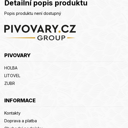
Detailní popis produktu
Popis produktu není dostupný
Z
á
p
a
t
PIVOVARY
í
HOLBA
LITOVEL
ZUBR
INFORMACE
Kontakty
Doprava a platba